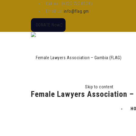
Call us : (+220 720 0004 )
Email us:
info@flag.gm
DONATE Now
Skip to content
Female Lawyers Association –
H