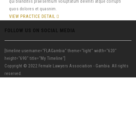
qui blanditiis praesentium voluptatum deleniti atque corrupti
quos dolores et quasnim.
VIEW PRACTICE DETAIL
FOLLOW US ON SOCIAL MEDIA
[timeline username="FLAGambia" theme="light" width="620"
height="690" title="My Timeline"]
Copyright © 2022 Female Lawyers Association - Gambia. All rights
reserved.