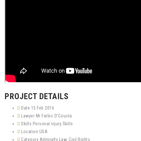
PROJECT DETAILS
Date
15 Feb 2016
Lawyer
Mr Farbic D'Cousta
Skills
Personal injury Skills
Location
USA
Category
Admiralty Law
,
Civil Rights